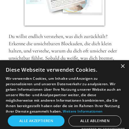
Du willst endlich verstehen, was dich zurückhält?
Erkenne die unsichtbaren Blockaden, die dich klein
halten, und verstehe, warum du dich oft unsicher oder
unsichtbar fühlst. Sobald du weißt, was dich bremst,
×
kannst du es gezielt verändern – für mehr
Diese Webseite verwendet Cookies.
Selbstbewusstsein & Strahlkraft in deinem Leben.
Wir verwenden Cookies, um Inhalte und Anzeigen zu
Teste, ob Aussenwahrnehmung und
personalisieren und unseren Datenverkehr zu analysieren. Wir
Selbstbild übereinstimmen!
geben Informationen über Ihre Nutzung unserer Website auch an
unsere Werbe- und Analysepartner weiter, die diese
möglicherweise mit anderen Informationen kombinieren, die Sie
ihnen bereitgestellt haben oder die sie im Rahmen Ihrer Nutzung
Das Quiz FÜR 0€ DOWNLOADEN
ihrer Dienste gesammelt haben.
Weitere Informationen
ALLE AKZEPTIEREN
ALLE ABLEHNEN
r