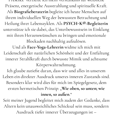
Präsenz, energetische Ausstrahlung und spirituelle Kraft.
Als
Biografieberaterin
begleite ich heute Menschen auf
ihrem individuellen Weg der bewussten Betrachtung und
Heilung ihrer Lebenszyklen. Als
PSYCH-K®-Begleiterin
unterstütze ich sie dabei, das Unterbewusstsein in Einklang
mit ihren Herzenswünschen zu bringen und emotionale
Blockaden nachhaltig aufzulösen.
Und als
Face-Yoga-Lehrerin
widme ich mich mit
Leidenschaft der natürlichen Schönheit und der Entfaltung
innerer Strahlkraft durch bewusste Mimik und achtsame
Körperwahrnehmung.
Ich glaube zutiefst daran, dass wir und alles in unserem
Leben ein direkter Ausdruck unseres inneren Zustands sind.
Besonders klar wird dies für mich im Spiegelgesetz, dem
ersten hermetischen Prinzip: „
Wie oben, so unten; wie
innen, so außen
.“
Seit meiner Jugend begleitet mich zudem der Gedanke, dass
Altern kein unausweichliches Schicksal sein muss, sondern
Ausdruck tiefer innerer Überzeugungen ist –