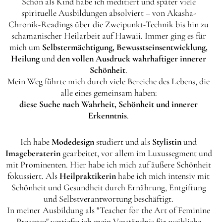
Schon als Kind habe ich meditiert und später viele
spirituelle Ausbildungen absolviert – von Akasha-
Chronik-Readings über die Zweipunkt-Technik bis hin zu
schamanischer Heilarbeit auf Hawaii. Immer ging es für
mich um
Selbstermächtigung, Bewusstseinsentwicklung,
Heilung
und
den vollen Ausdruck wahrhaftiger innerer
Schönheit
.
Mein Weg führte mich durch viele Bereiche des Lebens, die
alle eines gemeinsam haben:
diese Suche nach Wahrheit, Schönheit und innerer
Erkenntnis
.
Ich habe
Modedesign
studiert und als
Stylistin
und
Imageberaterin
gearbeitet, vor allem im Luxussegment und
mit Prominenten. Hier habe ich mich auf äußere Schönheit
fokussiert. Als
Heilpraktikerin
habe ich mich intensiv mit
Schönheit und Gesundheit durch Ernährung, Entgiftung
und Selbstverantwortung beschäftigt.
In meiner Ausbildung als "Teacher for the Art of Feminine
Presence" vertiefte ich mein Verständnis für weibliche